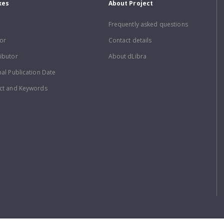
xes
About Project
Frequently asked questions
or
Contact details
ibutor
About dLibra
nal Publication Date
ct and Keywords