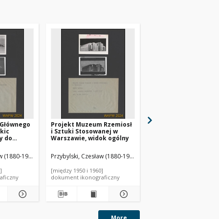
 Głównego
Projekt Muzeum Rzemiosł
Architekt 1907 z. 9-10
kic
i Sztuki Stosowanej w
y do
Warszawie, widok ogólny
ecznego
w (1880-1936). Autor
Przybylski, Czesław (1880-1936). Autor
Ekielski, Władysław (185
]
[między 1950 i 1960]
1907
aficzny
dokument ikonograficzny
czasopismo
More