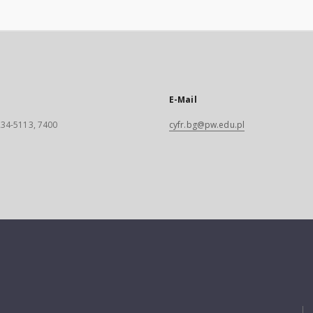
E-Mail
 234-5113, 7400
cyfr.bg@pw.edu.pl