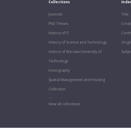
Collections
Inde
Journals
Title
PhD Theses
Creat
History of IT
Contr
History of Science and Technology
Origi
History of Warsaw University of
Subje
Technology
Iconography
Spatial Management and Housing
Collection
...
View all collections