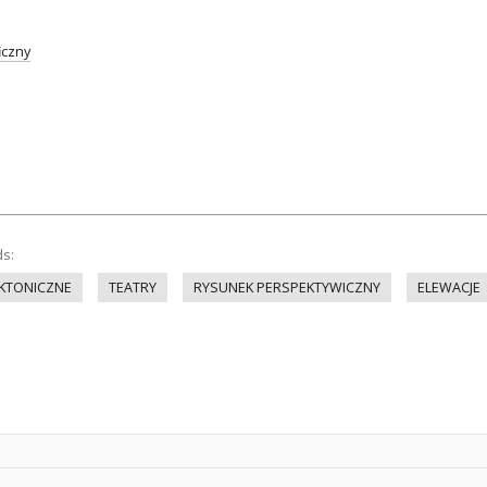
iczny
ds:
EKTONICZNE
TEATRY
RYSUNEK PERSPEKTYWICZNY
ELEWACJE