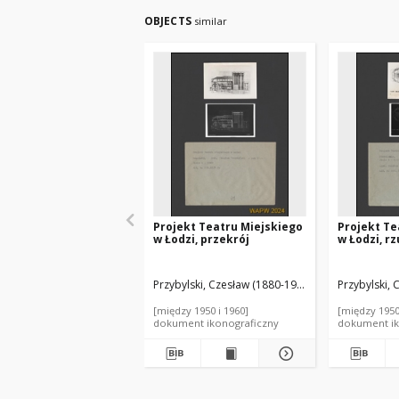
OBJECTS
similar
Projekt Teatru Miejskiego
Projekt Te
w Łodzi, przekrój
w Łodzi, r
Przybylski, Czesław (1880-1936). Autor
Przybylski, 
[między 1950 i 1960]
[między 1950
dokument ikonograficzny
dokument ik