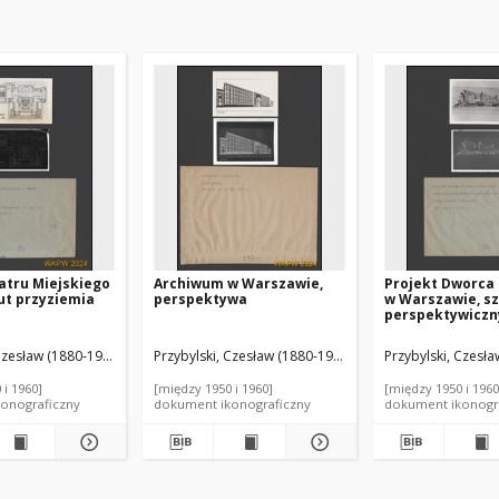
atru Miejskiego
Archiwum w Warszawie,
Projekt Dworca
zut przyziemia
perspektywa
w Warszawie, sz
perspektywiczn
projektu ostat
Czesław (1880-1936). Autor
Przybylski, Czesław (1880-1936). Autor
Przybylski, Czesła
 i 1960]
[między 1950 i 1960]
[między 1950 i 1960
onograficzny
dokument ikonograficzny
dokument ikonogr