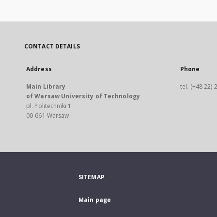
CONTACT DETAILS
Address
Phone
Main Library
tel. (+48 22)
of Warsaw University of Technology
pl. Politechniki 1
00-661 Warsaw
SITEMAP
Main page