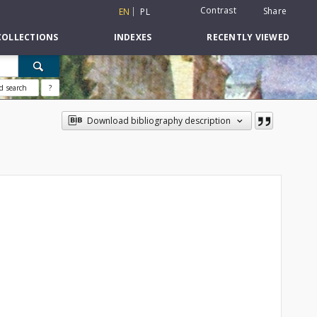
Contrast
Share
EN
PL
COLLECTIONS
INDEXES
RECENTLY VIEWED
d search
?
Download bibliography description