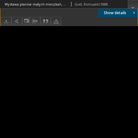
Wystawa planów małych mieszkań, plan mieszkania w Gdyni
Gutt, Romuald (1888-1974). Autor
Show details