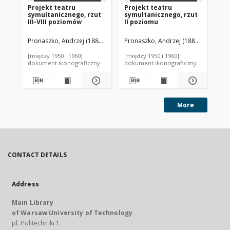
Projekt teatru
Projekt teatru
Pr
symultanicznego, rzut
symultanicznego, rzut
sy
III-VIII poziomów
II poziomu
pr
Pronaszko, Andrzej (1888-1961). Autor
Pronaszko, Andrzej (1888-1961). Aut
Syrkus, Szymon (1893-1964). 
Pro
[między 1950 i 1960]
[między 1950 i 1960]
[mi
dokument ikonograficzny
dokument ikonograficzny
dok
More
CONTACT DETAILS
Address
Main Library
of Warsaw University of Technology
pl. Politechniki 1