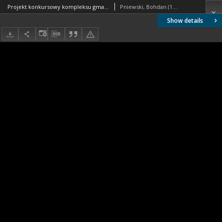
Projekt konkursowy kompleksu gmachów sądowych w Warszawie : praca nagrodzona, wybrana do realizacji. Zdj. 4, Przekrój podłużny
Pniewski, Bohdan (1897-1965). Autor
Show details