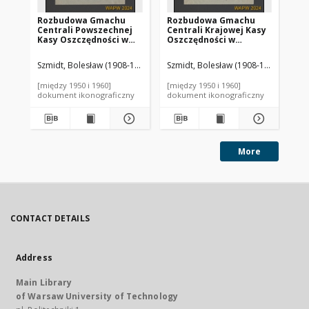
Rozbudowa Gmachu
Rozbudowa Gmachu
Mu
Centrali Powszechnej
Centrali Krajowej Kasy
Kr
Kasy Oszczędności w
Oszczędności w
ma
Warszawie, rzut
Warszawie, fragment
gł
parteru
hali operacyjnej, widok
Szmidt, Bolesław (1908-1995). Autor
Szmidt, Bolesław (1908-1995). Autor
Szm
na ladę boczną
[między 1950 i 1960]
[między 1950 i 1960]
[mi
dokument ikonograficzny
dokument ikonograficzny
dok
More
CONTACT DETAILS
Address
Main Library
of Warsaw University of Technology