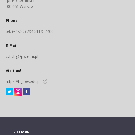
pl. Politechniki 1
00-661 Warsaw
Phone
tel. (+48 22) 234-5113, 7400
E-Mail
cyfr.bg@pw.edu.pl
Visit us!
https://bg.pw.edu.pl
SITEMAP