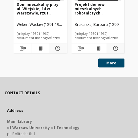
Dom mieszkalny przy
Projekt domów
Pr
ul. Wiejskiej 14 w
mieszkalnych
mi
Warszawie, rzut
robotniczych
ro
parteru
Towarzystwa Osiedli
To
Robotniczych (TOR) w
Ro
Weker, Wacław (1891-1944). Autor
Brukalska, Barbara (1899-1980). Aut
Olszewski, Czesław (1894-1969). F
Pog
Warszawie - Konkurs
Wa
SARP nr 60 : praca nr
SAR
[między 1950 i 1960]
[między 1950 i 1960]
[mi
106, nagrodzona. Zdj. 1,
34a
dokument ikonograficzny
dokument ikonograficzny
dok
Elewacje budynków i
Ele
rzut
More
CONTACT DETAILS
Address
Main Library
of Warsaw University of Technology
pl. Politechniki 1