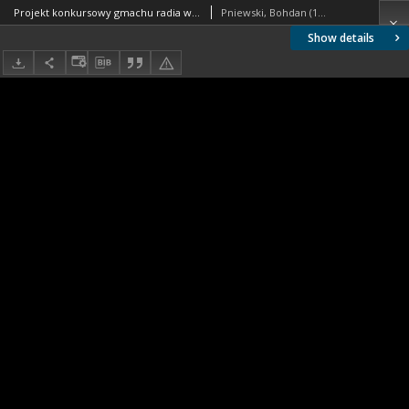
Projekt konkursowy gmachu radia w Warszawie : praca nr 4. Zdj. 1, Makieta
Pniewski, Bohdan (1897-1965). Autor
Show details