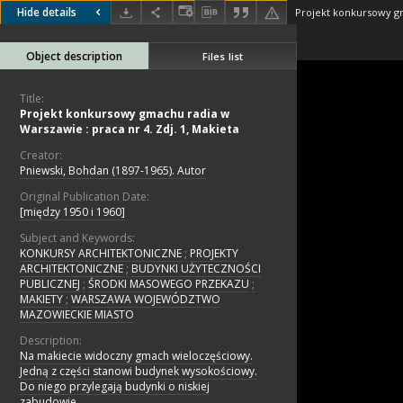
Hide details
Object description
Files list
Title:
Projekt konkursowy gmachu radia w
Warszawie : praca nr 4. Zdj. 1, Makieta
Creator:
Pniewski, Bohdan (1897-1965). Autor
Original Publication Date:
[między 1950 i 1960]
Subject and Keywords:
KONKURSY ARCHITEKTONICZNE
;
PROJEKTY
ARCHITEKTONICZNE
;
BUDYNKI UŻYTECZNOŚCI
PUBLICZNEJ
;
ŚRODKI MASOWEGO PRZEKAZU
;
MAKIETY
;
WARSZAWA WOJEWÓDZTWO
MAZOWIECKIE MIASTO
Description:
Na makiecie widoczny gmach wieloczęściowy.
Jedną z części stanowi budynek wysokościowy.
Do niego przylegają budynki o niskiej
zabudowie.