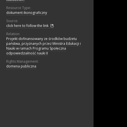
Resource Type:
dokument ikonograficzny
Source:
click here to follow the link
Relation:
Projekt dofinansowany ze środków budżetu
państwa, przyznanych przez Ministra Edukacji i
Nauki w ramach Programu Społeczna
odpowiedzialność nauki II
Rights Management:
domena publiczna