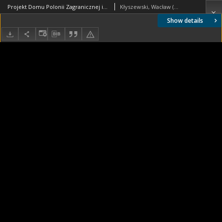
Projekt Domu Polonii Zagranicznej im. Marszałka Józefa Piłsudskiego w Warszawie - Konkurs SARP nr 90 : praca nr 8, I nagroda. Zdj. 2, Przekrój
Kłyszewski, Wacław (1910-2000). Autor
Show details