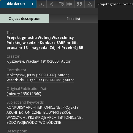
Hide details
Object description
Files list
Title:
Projekt gmachu Wolnej Wszechnicy
Polskiej w Łodzi - Konkurs SARP nr 66 :
praca nr 13, I nagroda. Zdj. 4, Przekrój BB
Creator:
Kłyszewski, Wacław (1910-2000). Autor
Contributor:
Mokrzyński, Jerzy (1909-1997). Autor
;
Wierzbicki, Eugeniusz (1909-1991 ; Autor
Original Publication Date:
[między 1950 i 1960]
Subject and Keywords:
KONKURSY ARCHITEKTONICZNE
;
PROJEKTY
ARCHITEKTONICZNE
;
BUDYNKI SZKÓŁ
WYŻSZYCH
;
PRZEKROJE ARCHITEKTONICZNE
;
ŁÓDŹ WOJEWÓDZTWO ŁÓDZKIE
Description: