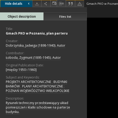
Hide details
Gmach PKO w Poznaniu
Object description
Files list
Title:
Gmach PKO w Poznaniu, plan parteru
Creator:
Dobrzyńska, Jadwiga (1898-1940). Autor
Contributor:
Łoboda, Zygmunt (1895-1945). Autor
Original Publication Date:
[między 1950 i 1960]
Subject and Keywords:
PROJEKTY ARCHITEKTONICZNE
;
BUDYNKI
BANKÓW
;
PLANY ARCHITEKTONICZNE
;
POZNAŃ WOJEWÓDZTWO WIELKOPOLSKIE
Description:
Rysunek techniczny przedstawiający układ
pomieszczeń i klatki schodowe na parterze
budynku.