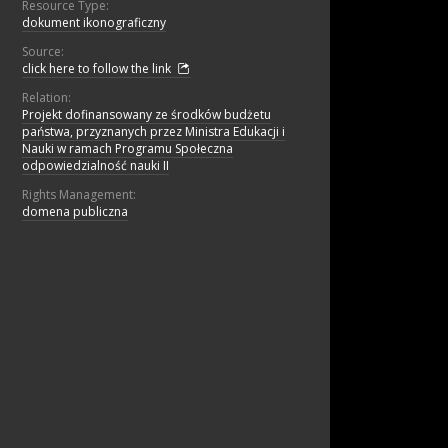
Resource Type:
dokument ikonograficzny
Source:
click here to follow the link
Relation:
Projekt dofinansowany ze środków budżetu
państwa, przyznanych przez Ministra Edukacji i
Nauki w ramach Programu Społeczna
odpowiedzialność nauki II
Rights Management:
domena publiczna