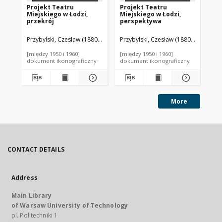
Projekt Teatru
Projekt Teatru
Pr
Miejskiego w Łodzi,
Miejskiego w Łodzi,
Rz
przekrój
perspektywa
St
Wa
pa
Przybylski, Czesław (1880-1936). Autor
Przybylski, Czesław (1880-1936). Aut
Prz
[między 1950 i 1960]
[między 1950 i 1960]
[mi
dokument ikonograficzny
dokument ikonograficzny
dok
More
CONTACT DETAILS
Address
Main Library
of Warsaw University of Technology
pl. Politechniki 1