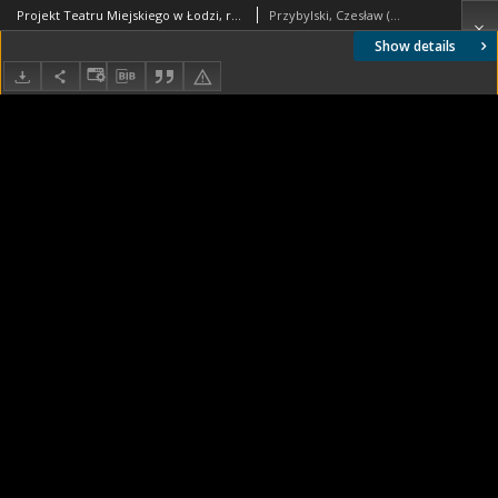
Projekt Teatru Miejskiego w Łodzi, rzut przyziemia
Przybylski, Czesław (1880-1936). Autor
Show details