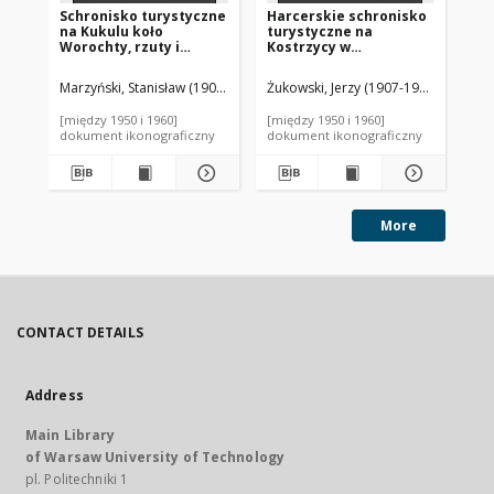
Schronisko turystyczne
Harcerskie schronisko
Sc
na Kukulu koło
turystyczne na
na
Worochty, rzuty i
Kostrzycy w
Wo
przekrój
Czarnohorze, widok od
północnego wschodu
Marzyński, Stanisław (1904-1992). Autor
Żukowski, Jerzy (1907-1980). Autor
Mar
[między 1950 i 1960]
[między 1950 i 1960]
[mi
dokument ikonograficzny
dokument ikonograficzny
dok
More
CONTACT DETAILS
Address
Main Library
of Warsaw University of Technology
pl. Politechniki 1