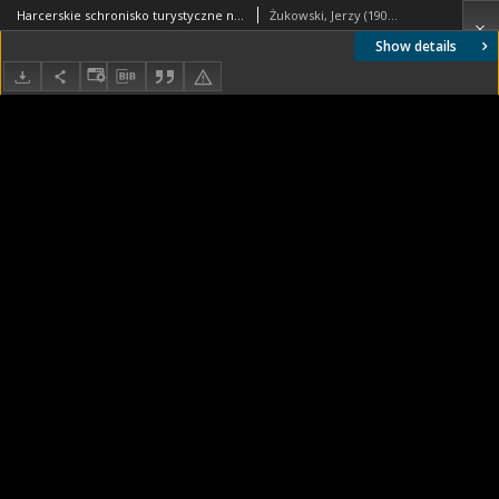
Harcerskie schronisko turystyczne na Kostrzycy w Czarnohorze, plan wysokiego parteru
Żukowski, Jerzy (1907-1980). Autor
Show details