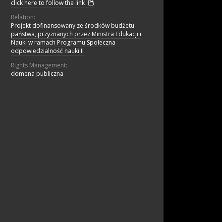
click here to follow the link
Relation:
Projekt dofinansowany ze środków budżetu
państwa, przyznanych przez Ministra Edukacji i
Nauki w ramach Programu Społeczna
odpowiedzialność nauki II
Rights Management:
domena publiczna