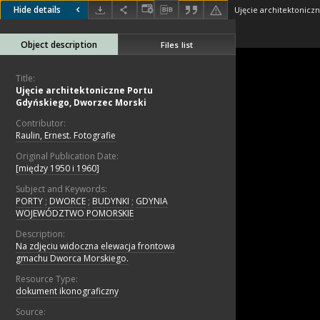
Hide details
Object description
Files list
Title:
Ujęcie architektoniczne Portu
Gdyńskiego, Dworzec Morski
Contributor:
Raulin, Ernest. Fotografie
Original Publication Date:
[między 1950 i 1960]
Subject and Keywords:
PORTY
;
DWORCE
;
BUDYNKI
;
GDYNIA
WOJEWÓDZTWO POMORSKIE
Description:
Na zdjęciu widoczna elewacja frontowa
gmachu Dworca Morskiego.
Resource Type:
dokument ikonograficzny
Source: