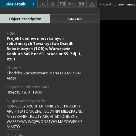
Hide details
Object description
Files list
Title:
Projekt domów mieszkalnych
robotniczych Towarzystwa Osiedli
Robotniczych (TOR) w Warszawie -
Konkurs SARP nr 60 : praca nr 55. Zdj. 1,
Rzut
Creator:
Chodźko-Zachwatowicz, Maria (1902-1994).
Autor
Original Publication Date:
[między 1950 i 1960]
Subject and Keywords:
KONKURSY ARCHITEKTONICZNE
;
PROJEKTY
ARCHITEKTONICZNE
;
BUDYNKI MIESZKALNE
;
MIESZKANIA
;
RZUTY ARCHITEKTONICZNE
;
WARSZAWA WOJEWÓDZTWO MAZOWIECKIE
MIASTO
Description: