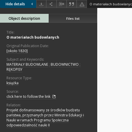
Hide details
O materiałach budowlany
Object description
Files list
Title:
O materiałach budowlanych
Original Publication Date:
[około 1830]
Subject and Keywords:
MATERIAŁY BUDOWLANE
;
BUDOWNICTWO
;
RĘKOPISY
Resource Type:
książka
Source:
click here to follow the link
Relation:
Projekt dofinansowany ze środków budżetu
państwa, przyznanych przez Ministra Edukacji i
Nauki w ramach Programu Społeczna
odpowiedzialność nauki II