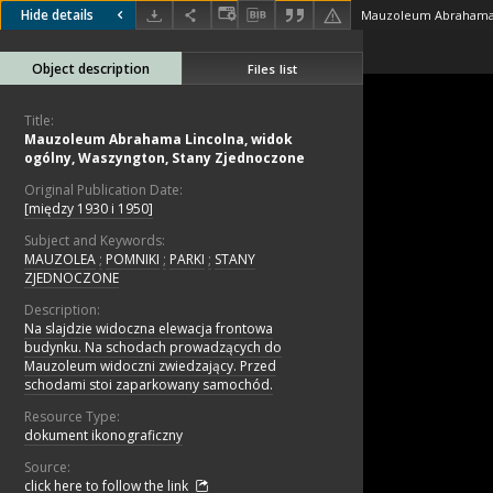
Hide details
Object description
Files list
Title:
Mauzoleum Abrahama Lincolna, widok
ogólny, Waszyngton, Stany Zjednoczone
Original Publication Date:
[między 1930 i 1950]
Subject and Keywords:
MAUZOLEA
;
POMNIKI
;
PARKI
;
STANY
ZJEDNOCZONE
Description:
Na slajdzie widoczna elewacja frontowa
budynku. Na schodach prowadzących do
Mauzoleum widoczni zwiedzający. Przed
schodami stoi zaparkowany samochód.
Resource Type:
dokument ikonograficzny
Source:
click here to follow the link