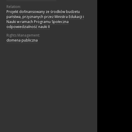
Relation:
Projekt dofinansowany ze środków budżetu
państwa, przyznanych przez Ministra Edukacji i
Nauki w ramach Programu Społeczna
odpowiedzialność nauki II
Rights Management:
domena publiczna