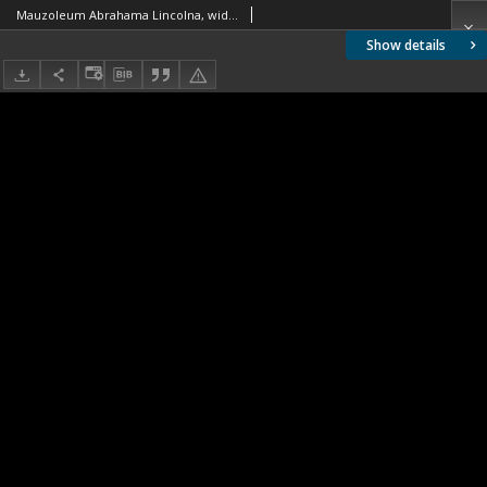
Mauzoleum Abrahama Lincolna, widok ogólny, Waszyngton, Stany Zjednoczone
Show details