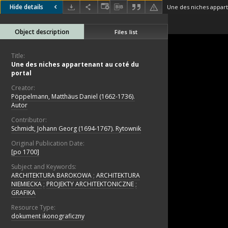
Hide details
Une des niches appart
Object description
Files list
Title:
Une des niches appartenant au coté du
portal
Creator:
Pöppelmann, Matthäus Daniel (1662-1736).
Autor
Contributor:
Schmidt, Johann Georg (1694-1767). Rytownik
Original Publication Date:
[po 1700]
Subject and Keywords:
ARCHITEKTURA BAROKOWA
;
ARCHITEKTURA
NIEMIECKA
;
PROJEKTY ARCHITEKTONICZNE
;
GRAFIKA
Resource Type:
dokument ikonograficzny