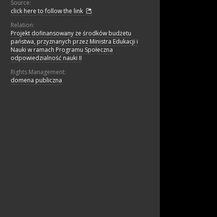
Source:
click here to follow the link
Relation:
Projekt dofinansowany ze środków budżetu
państwa, przyznanych przez Ministra Edukacji i
Nauki w ramach Programu Społeczna
odpowiedzialność nauki II
Rights Management:
domena publiczna