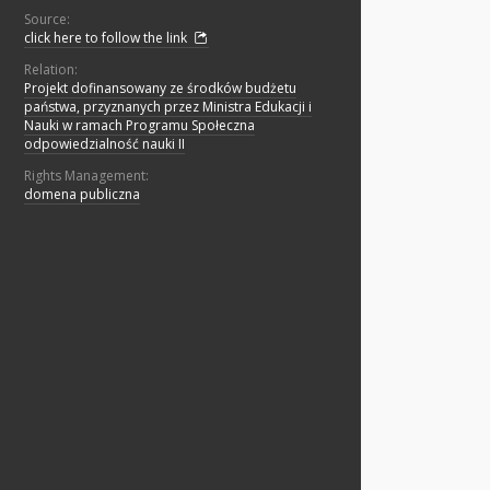
Source:
click here to follow the link
Relation:
Projekt dofinansowany ze środków budżetu
państwa, przyznanych przez Ministra Edukacji i
Nauki w ramach Programu Społeczna
odpowiedzialność nauki II
Rights Management:
domena publiczna