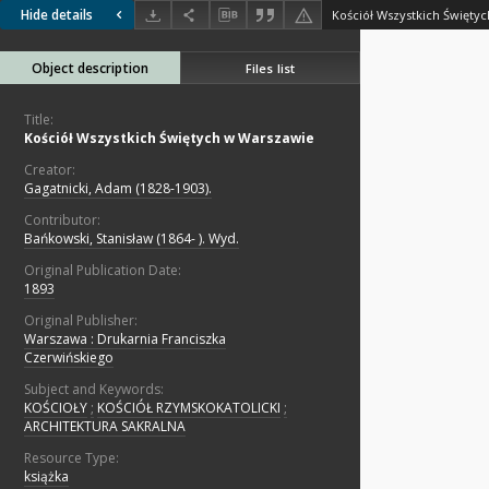
Hide details
Kościół Wszystkich Święty
Object description
Files list
Title:
Kościół Wszystkich Świętych w Warszawie
Creator:
Gagatnicki, Adam (1828-1903).
Contributor:
Bańkowski, Stanisław (1864- ). Wyd.
Original Publication Date:
1893
Original Publisher:
Warszawa : Drukarnia Franciszka
Czerwińskiego
Subject and Keywords:
KOŚCIOŁY
;
KOŚCIÓŁ RZYMSKOKATOLICKI
;
ARCHITEKTURA SAKRALNA
Resource Type:
książka