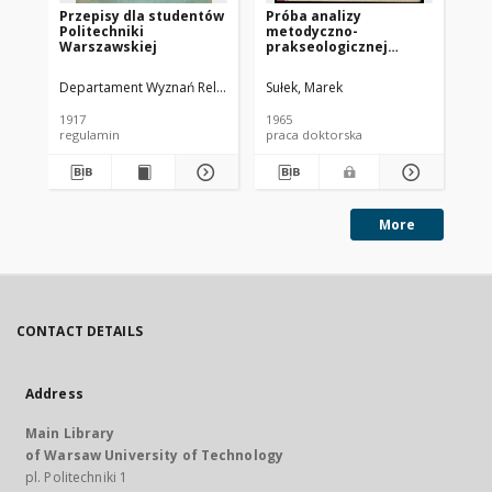
Przepisy dla studentów
Próba analizy
Pr
Politechniki
metodyczno-
sz
Warszawskiej
prakseologicznej
na
geodezyjnych ćwiczeń
lu
terenowych na
po
Departament Wyznań Religijnych i Oświecenia Publicznego
Sułek, Marek
Mar
wydziałach
L. 
inżynieryjno-
Za
1917
1965
197
budowlanych w świetle
regulamin
praca doktorska
ma
ogólnych zasad i celów
nauczania w wyższej
szkole technicznej oraz
na tle ich roli w
nauczaniu geodezji
More
CONTACT DETAILS
Address
Main Library
of Warsaw University of Technology
pl. Politechniki 1