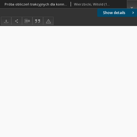
Próba obliczeń trakcyjnych dla konnych przewozów leśnych
Wierzbicki, Witold (1890-1965). Autor
Show details