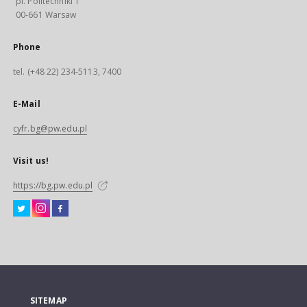
pl. Politechniki 1
00-661 Warsaw
Phone
tel. (+48 22) 234-5113, 7400
E-Mail
cyfr.bg@pw.edu.pl
Visit us!
https://bg.pw.edu.pl
SITEMAP