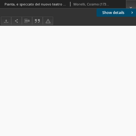
Pianta, e speccato del nuovo teatro d'Imola : dedicato a Sua Eccelenza la Signora Marchesa Lilla Cambiaso
Morelli, Cosimo (1732-1812). Autor
Show details