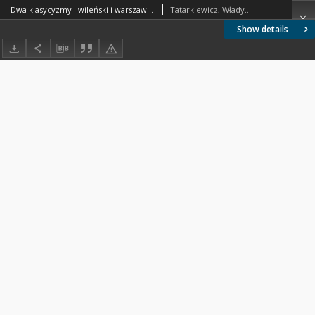
Dwa klasycyzmy : wileński i warszawski : rzecz czytana 12 czerwca 1920 na posiedzeniu Tow. Przyjaciół Nauk w Wilnie
Tatarkiewicz, Władysław (1886-1980).
Show details