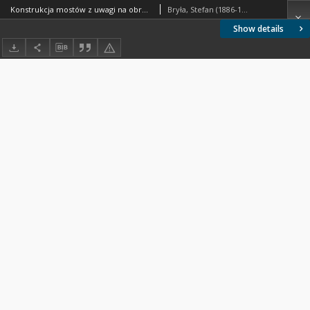
Konstrukcja mostów z uwagi na obronę przeciwlotniczą : referat zgłoszony na IV Zjazd Inzynierów Budowlanych
Bryła, Stefan (1886-1943).
Show details