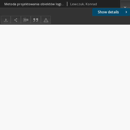
Metoda projektowania obiektów logistycznych w aspekcie harmonogramowania procesów transportu wewnętrznego
Lewczuk, Konrad
Show details