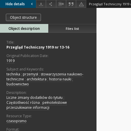
Hide details
Przegląd Techniczny 1919 
Object structure
Object description
Files list
Title:
Przegląd Techniczny 1919 nr 13-16
Original Publication Date:
1919
Subject and Keywords:
technika
;
przemysł
;
stowarzyszenia naukowo-
techniczne
;
architektura
;
historia nauki
;
budownictwo
Description:
Liczne zmiany dodatków do tytułu
;
Częstotliwość różna
;
pełnotekstowe
przeszukiwanie informacji
Resource Type:
czasopismo
Format: