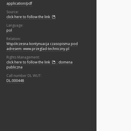
application/pdf
Source:
click here to follow the link
Language:
pol
Relation:
Współczesna kontynuacja czasopisma pod
adresem: www.przeglad-techniczny.pl
Rights Management:
click here to follow the link
;
domena
publiczna
Call number DL WUT:
DL.000448