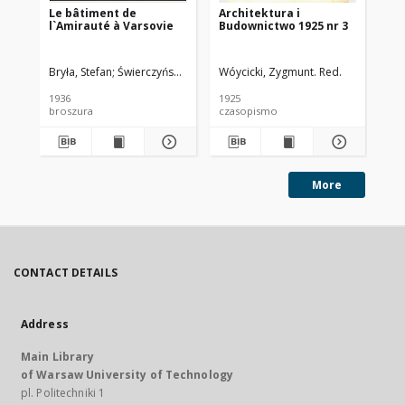
Le bâtiment de
Architektura i
Ar
l`Amirauté à Varsovie
Budownictwo 1925 nr 3
Bu
Bryła, Stefan
Świerczyński, Rudolf
Wóycicki, Zygmunt. Red.
Wóy
1936
1925
192
broszura
czasopismo
cz
More
CONTACT DETAILS
Address
Main Library
of Warsaw University of Technology
pl. Politechniki 1