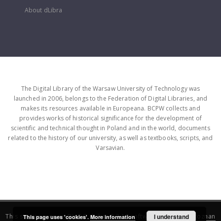
About dLibra
The Digital Library of the Warsaw University of Technology was
launched in 2006, belongs to the Federation of Digital Libraries, and
makes its resources available in Europeana. BCPW collects and
provides works of historical significance for the development of
scientific and technical thought in Poland and in the world, documents
related to the history of our university, as well as textbooks, scripts, and
Varsavian.
This service runs on
DInGO dLibra 6.3.16
software created by
I understand
Poznan
This page uses 'cookies'.
More information