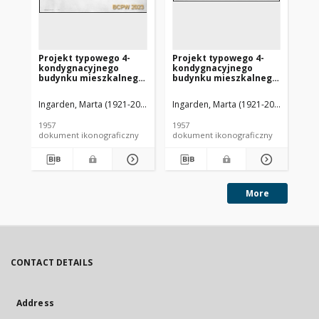
Projekt typowego 4-
Projekt typowego 4-
Pr
kondygnacyjnego
kondygnacyjnego
ko
budynku mieszkalnego
budynku mieszkalnego
bu
wznoszonego metodą
wznoszonego metodą
wz
uprzemysłowioną -
uprzemysłowioną -
up
Ingarden, Marta (1921-2009). Architekt
Ingarden, Marta (1921-2009). Archite
Ingarden, Janusz (1923-2005). 
Ing
Konkurs SARP nr 231 :
Konkurs SARP nr 231 :
Ko
praca nr 7, II nagroda.
praca nr 7, II nagroda.
pra
1957
1957
195
Zdj. 13, Elewacja
Zdj. 6, Elewacja
Zd
dokument ikonograficzny
dokument ikonograficzny
dok
północna w skali 1:200
południowa w skali
ko
1:100
po
More
CONTACT DETAILS
Address