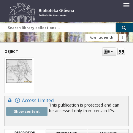
Advanced search
?
OBJECT
Access Limited
This publication is protected and can
be accessed only from certain IPs.
Show content
DESCRIPTION
INFORMATION
STRUCTURE