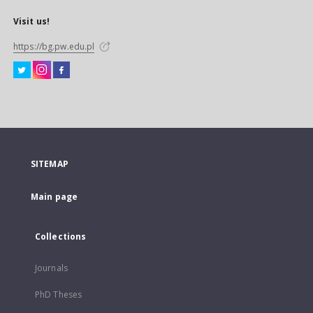
Visit us!
https://bg.pw.edu.pl
SITEMAP
Main page
Collections
Journals
PhD Theses