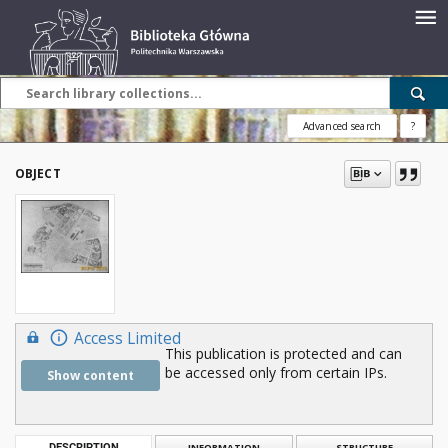
Advanced search
?
OBJECT
Access Limited
This publication is protected and can
be accessed only from certain IPs.
Show content
DESCRIPTION
INFORMATION
STRUCTURE