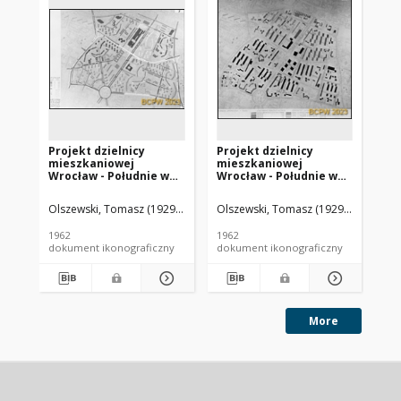
Projekt dzielnicy
Projekt dzielnicy
Pr
mieszkaniowej
mieszkaniowej
mi
Wrocław - Południe we
Wrocław - Południe we
Wr
Wrocławiu - Konkurs
Wrocławiu - Konkurs
Wr
SARP nr 338 : praca nr 7.
SARP nr 338 : praca nr 2.
SAR
Olszewski, Tomasz (1929- ). Fotograf
Olszewski, Tomasz (1929- ). Fotogra
Bie
Zdj. 2, Plansza
Zdj. 2, Plansza
I n
operacyjna
operacyjna,
Pl
1962
1962
196
etapowanie realizacji w
et
dokument ikonograficzny
dokument ikonograficzny
dok
latach, adaptacje i
wyburzenia, zmiany
użytkowania
More