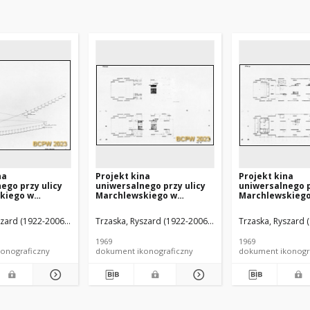
na
Projekt kina
Projekt kina
ego przy ulicy
uniwersalnego przy ulicy
uniwersalnego p
kiego w
Marchlewskiego w
Marchlewskieg
 - Konkurs SARP
Warszawie - Konkurs SARP
Warszawie - Ko
ca nr 104, I
nr 417 : praca nr 104, I
nr 417 : praca nr 
zard (1922-2006). Architekt
ki, Jacek (1938-2017). Architekt
Trzaska, Ryszard (1922-2006). Architekt
Janczewski, Jacek (1938-2017). Architekt
Perpełyś, Piotr (1940- ). Architekt
Trzaska, Ryszard (
Janczewski, Jac
Perpełyś, Pi
dj. 4, Wykres
nagroda. Zdj. 2, Rzuty
nagroda. Zdj. 3, 
ci
1969
1969
onograficzny
dokument ikonograficzny
dokument ikonogr