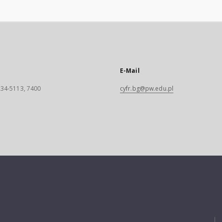
E-Mail
 234-5113, 7400
cyfr.bg@pw.edu.pl