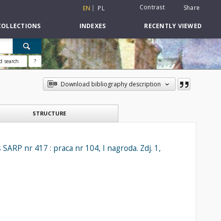
Contrast
Share
EN
PL
COLLECTIONS
INDEXES
RECENTLY VIEWED
d search
?
Download bibliography description
STRUCTURE
ARP nr 417 : praca nr 104, I nagroda. Zdj. 1,