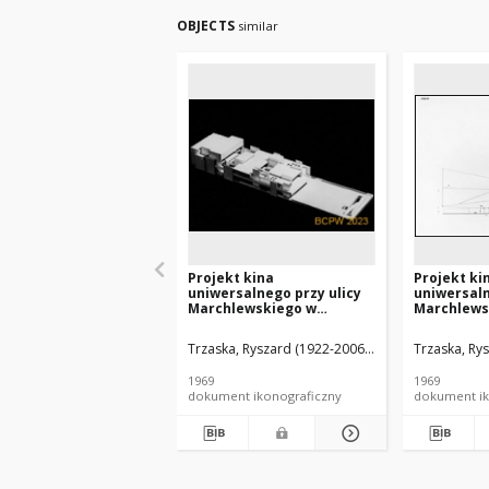
OBJECTS
similar
Projekt kina
Projekt ki
uniwersalnego przy ulicy
uniwersaln
Marchlewskiego w
Marchlews
Warszawie - Konkurs SARP
Warszawie
nr 417 : praca nr 104, I
nr 417 : pra
Trzaska, Ryszard (1922-2006). Architekt
Trzaska, Rys
Janczews
nagroda. Zdj. 5, Makieta
nagroda. Z
widocznoś
1969
1969
dokument ikonograficzny
dokument ik