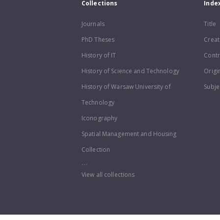
Collections
Inde
Journals
Title
PhD Theses
Creat
History of IT
Contr
History of Science and Technology
Origi
History of Warsaw University of
Subje
Technology
Iconography
Spatial Management and Housing
Collection
...
View all collections