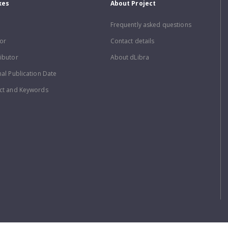
xes
About Project
Frequently asked questions
or
Contact details
ibutor
About dLibra
nal Publication Date
ct and Keywords