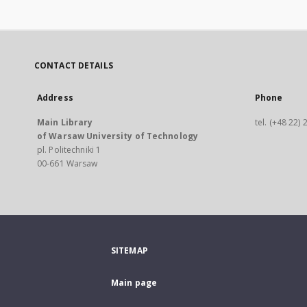
CONTACT DETAILS
Address
Phone
Main Library
tel. (+48 22)
of Warsaw University of Technology
pl. Politechniki 1
00-661 Warsaw
SITEMAP
Main page