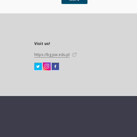
Visit us!
https://bg.pw.edu.pl