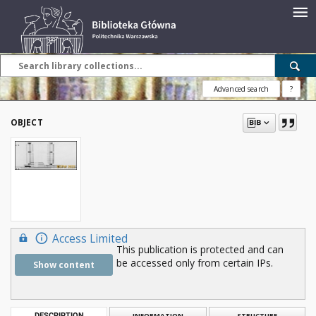
Advanced search
?
OBJECT
Access Limited
This publication is protected and can
be accessed only from certain IPs.
Show content
DESCRIPTION
INFORMATION
STRUCTURE