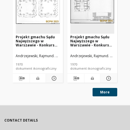
Projekt gmachu Sądu
Projekt gmachu Sądu
Pr
Najwyższego w
Najwyższego w
Na
Warszawie - Konkurs
Warszawie - Konkurs
Wa
SARP nr 439 : praca nr 8,
SARP nr 439 : praca nr 8,
SAR
wyróżnienie II stopnia.
wyróżnienie II stopnia.
wyr
Andrzejewski, Rajmund. Architekt
Andrzejewski, Rajmund. Architekt
And
Zdj. 4, Rzuty poziomów
Zdj. 6, Rzut poziomu
Zdj
11.00 i 14.50
7.00, przekrój
2.0
1970
1970
197
dokument ikonograficzny
dokument ikonograficzny
dok
More
CONTACT DETAILS