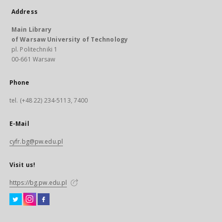
Address
Main Library
of Warsaw University of Technology
pl. Politechniki 1
00-661 Warsaw
Phone
tel. (+48 22) 234-5113, 7400
E-Mail
cyfr.bg@pw.edu.pl
Visit us!
https://bg.pw.edu.pl