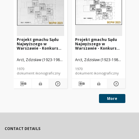
Projekt gmachu Sądu
Projekt gmachu Sądu
Pr
Najwyższego w
Najwyższego w
Na
Warszawie - Konkurs
Warszawie - Konkurs
Wa
SARP nr 439 : praca nr
SARP nr 439 : praca nr
SAR
66, wyróżnienie I
66, wyróżnienie I
66,
Arct, Zdzisław (1923-1986). Architekt
Arct, Zdzisław (1923-1986). Architekt
Karyś, Tadeusz. Architekt
Majdan
Arc
stopnia. Zdj. 12, Rzut IV
stopnia. Zdj. 11, Rzut III
sto
poziomu
poziomu
po
1970
1970
197
dokument ikonograficzny
dokument ikonograficzny
dok
More
CONTACT DETAILS