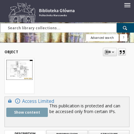
Advanced search
?
OBJECT
Access Limited
This publication is protected and can
be accessed only from certain IPs.
Show content
DESCRIPTION
INFORMATION
STRUCTURE