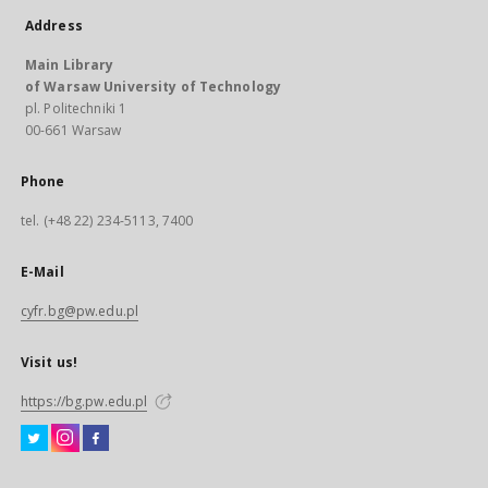
Address
Main Library
of Warsaw University of Technology
pl. Politechniki 1
00-661 Warsaw
Phone
tel. (+48 22) 234-5113, 7400
E-Mail
cyfr.bg@pw.edu.pl
Visit us!
https://bg.pw.edu.pl