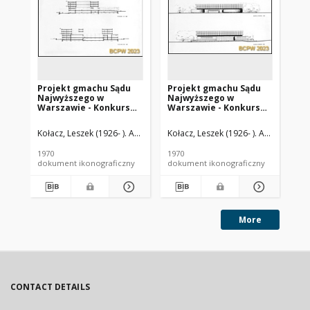
Projekt gmachu Sądu
Projekt gmachu Sądu
Pr
Najwyższego w
Najwyższego w
Na
Warszawie - Konkurs
Warszawie - Konkurs
Wa
SARP nr 439 : praca nr
SARP nr 439 : praca nr
SAR
63, wyróżnienie III
63, wyróżnienie III
63,
Kołacz, Leszek (1926- ). Architekt
Kołacz, Leszek (1926- ). Architekt
Krupiński, Tadeusz. Architekt
Nowowi
Koł
Kru
stopnia. Zdj. 7,
stopnia. Zdj. 8, Elewacje
sto
Przekroje A-A i B-B
wschodnia i zachodnia
po
1970
1970
197
dokument ikonograficzny
dokument ikonograficzny
dok
More
CONTACT DETAILS