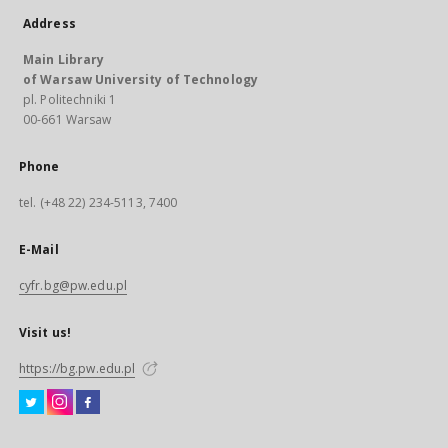
Address
Main Library
of Warsaw University of Technology
pl. Politechniki 1
00-661 Warsaw
Phone
tel. (+48 22) 234-5113, 7400
E-Mail
cyfr.bg@pw.edu.pl
Visit us!
https://bg.pw.edu.pl