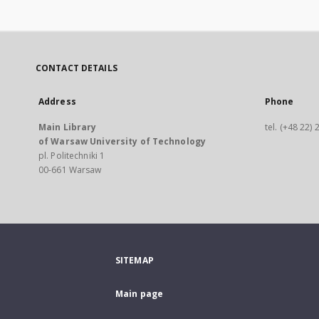
CONTACT DETAILS
Address
Phone
Main Library
tel. (+48 22)
of Warsaw University of Technology
pl. Politechniki 1
00-661 Warsaw
SITEMAP
Main page