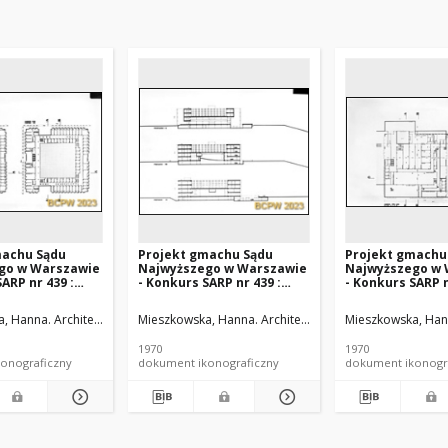
machu Sądu
Projekt gmachu Sądu
Projekt gmachu
go w Warszawie
Najwyższego w Warszawie
Najwyższego w 
ARP nr 439 :
- Konkurs SARP nr 439 :
- Konkurs SARP n
, wyróżnienie I
praca nr 27, wyróżnienie I
praca nr 27, wyr
. 5, Rzuty II i III
stopnia. Zdj. 6, Przekroje
stopnia. Zdj. 1, 
ciech. Architekt
, Hanna. Architekt
Mieszkowski, Wojciech. Architekt
Mieszkowska, Hanna. Architekt
Mieszkowski, Wojciech.
Mieszkowska, Hann
A-A, B-B, C-C
1970
1970
onograficzny
dokument ikonograficzny
dokument ikonogr