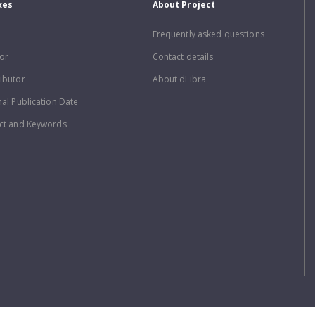
xes
About Project
Frequently asked questions
or
Contact details
ibutor
About dLibra
nal Publication Date
ct and Keywords