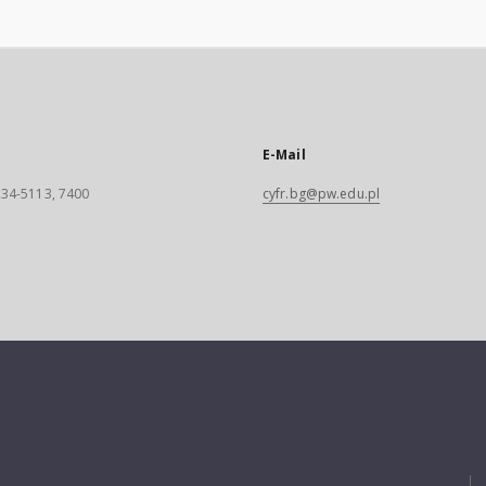
E-Mail
 234-5113, 7400
cyfr.bg@pw.edu.pl