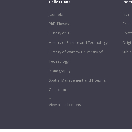
Collections
Inde
Journals
Title
PhD Theses
Creat
History of IT
Contr
History of Science and Technology
Origi
History of Warsaw University of
Subje
Technology
Iconography
Spatial Management and Housing
Collection
...
View all collections