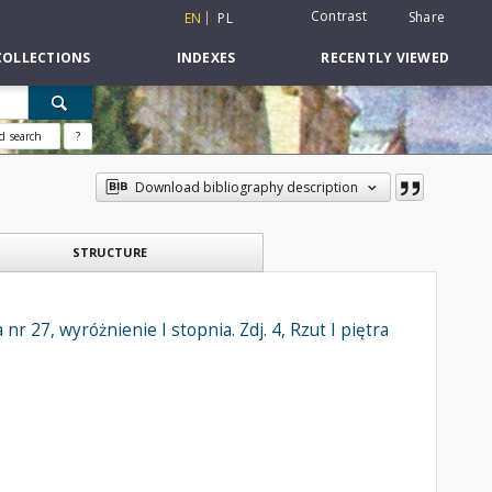
Contrast
Share
EN
PL
COLLECTIONS
INDEXES
RECENTLY VIEWED
d search
?
Download bibliography description
STRUCTURE
27, wyróżnienie I stopnia. Zdj. 4, Rzut I piętra