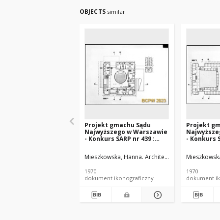
OBJECTS
similar
Projekt gmachu Sądu
Projekt g
Najwyższego w Warszawie
Najwyższe
- Konkurs SARP nr 439 :
- Konkurs S
praca nr 27, wyróżnienie I
praca nr 27
stopnia. Zdj. 3, Rzut
stopnia. Zdj
Mieszkowska, Hanna. Architekt
Mieszkowski, Woj
Mieszkowska
parteru
piętra
1970
1970
dokument ikonograficzny
dokument ik