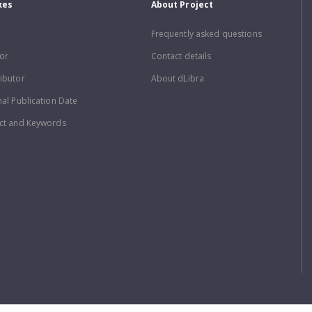
xes
About Project
Frequently asked questions
or
Contact details
ibutor
About dLibra
nal Publication Date
ct and Keywords