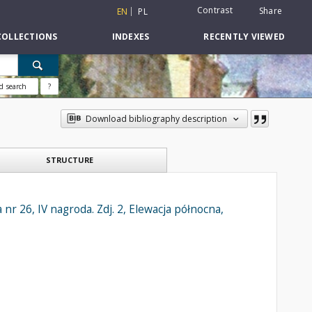
Contrast
Share
EN
PL
COLLECTIONS
INDEXES
RECENTLY VIEWED
d search
?
Download bibliography description
STRUCTURE
 26, IV nagroda. Zdj. 2, Elewacja północna,