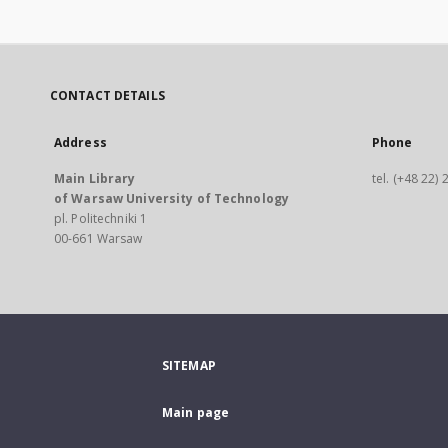
CONTACT DETAILS
Address
Phone
Main Library
tel. (+48 22)
of Warsaw University of Technology
pl. Politechniki 1
00-661 Warsaw
SITEMAP
Main page