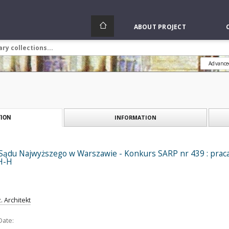
ABOUT PROJECT
Advance
INFORMATION
ION
ądu Najwyższego w Warszawie - Konkurs SARP nr 439 : praca nr
 H-H
. Architekt
Date: