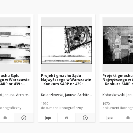
machu Sądu
Projekt gmachu Sądu
Projekt gmachu
go w Warszawie
Najwyższego w Warszawie
Najwyższego w 
ARP nr 439 :
- Konkurs SARP nr 439 :
- Konkurs SARP n
, IV nagroda.
praca nr 26, IV nagroda.
praca nr 26, IV 
wacje zachodnia,
Zdj. 8, Plan, elewacje
Zdj. 6, Rzut
owska, Alina, Danuta (1937- ). Architekt
, Janusz. Architekt
Kiernicka-Kołaczkowska, Alina, Danuta (1937- ). Architekt
Kołaczkowski, Janusz. Architekt
Kiernicka-Kołaczkowska,
Kołaczkowski, Janu
 i południowa
1970
1970
onograficzny
dokument ikonograficzny
dokument ikonogr