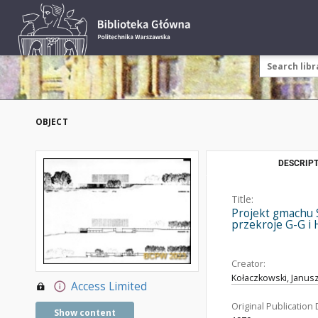
OBJECT
DESCRIPT
Title:
Projekt gmachu S
przekroje G-G i
Creator:
Kołaczkowski, Janusz
Access Limited
Original Publication 
Show content