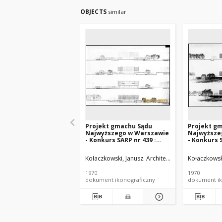
OBJECTS
similar
Projekt gmachu Sądu
Projekt g
Najwyższego w Warszawie
Najwyższe
- Konkurs SARP nr 439 :
- Konkurs S
praca nr 26, IV nagroda.
praca nr 26
Zdj. 3, Przekroje A-A, B-B,
Zdj. 1, Ele
Kołaczkowski, Janusz. Architekt
Kiernicka-Kołaczk
Kołaczkowski
C-C, D-D
wschodnia
1970
1970
dokument ikonograficzny
dokument ik