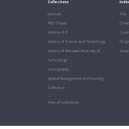
Collections
Inde
Journals
Title
PhD Theses
Creat
History of IT
Contr
History of Science and Technology
Origi
History of Warsaw University of
Subje
Technology
Iconography
Spatial Management and Housing
Collection
...
View all collections