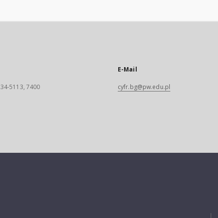
E-Mail
 234-5113, 7400
cyfr.bg@pw.edu.pl