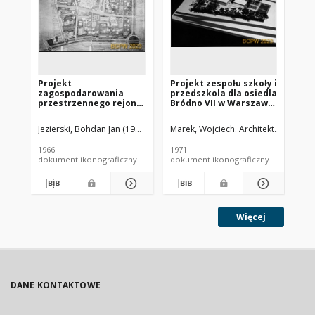
Projekt
Projekt zespołu szkoły i
Pr
zagospodarowania
przedszkola dla osiedla
mi
przestrzennego rejonu
Bródno VII w Warszawie
Br
Dworca Wschodniego i
- Konkurs SARP nr 465 :
Ko
dzielnicy
praca nr 40,
pra
Jezierski, Bohdan Jan (1929-2015). Architekt
Marek, Wojciech. Architekt
Marek, Da
mieszkaniowej
wyróżnienie II stopnia.
Ma
"Szmulowizna" w
Zdj. 10, Makieta
Br
1966
1971
196
Warszawie - Konkurs
dokument ikonograficzny
dokument ikonograficzny
dok
SARP nr 381 : praca nr
59, wyróżnienie I
stopnia. Zdj. 1, Plan
perspektywiczny
Więcej
DANE KONTAKTOWE