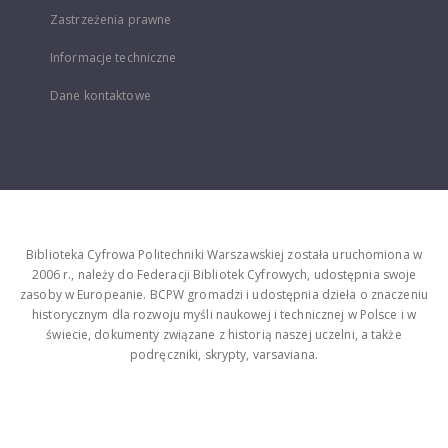
Zastrzeżenia prawne
Informacje techniczne
Dane kontaktowe
Biblioteka Cyfrowa Politechniki Warszawskiej została uruchomiona w
2006 r., należy do Federacji Bibliotek Cyfrowych, udostępnia swoje
zasoby w Europeanie. BCPW gromadzi i udostępnia dzieła o znaczeniu
historycznym dla rozwoju myśli naukowej i technicznej w Polsce i w
świecie, dokumenty związane z historią naszej uczelni, a także
podręczniki, skrypty, varsaviana.