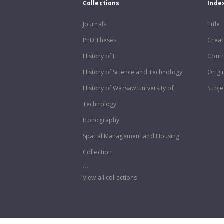
Collections
Inde
Journals
Title
PhD Theses
Creat
History of IT
Contr
History of Science and Technology
Origi
History of Warsaw University of
Subje
Technology
Iconography
Spatial Management and Housing
Collection
...
View all collections