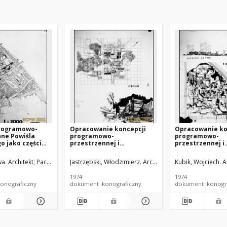
rogramowo-
Opracowanie koncepcji
Opracowanie ko
ne Powiśla
programowo-
programowo-
 jako części
przestrzennej i
przestrzennej i
ia
technicznej osiedla
technicznej osi
lnego Warszawy
przemysłowego
przemysłowego
a. Architekt
wski, Olgierd (1927-2011). Architekt
Pachowski, Janusz (1949- ). Architekt
Jastrzębski, Włodzimierz. Architekt
Latek, Irena. Archit
Kubik, Wojciech. A
ARP nr 516 :
Tarchomin w Warszawie -
Tarchomin w Wa
1, wyróżnienie.
Konkurs SARP nr 545 :
Konkurs SARP nr 
1974
1974
iśle, kierunek
praca nr 7, wyróżnienie I
praca nr 10, II 
onograficzny
dokument ikonograficzny
dokument ikonogr
stopnia. Zdj. 4, Plan i
Zdj. 1, Przekrój 
rysunek