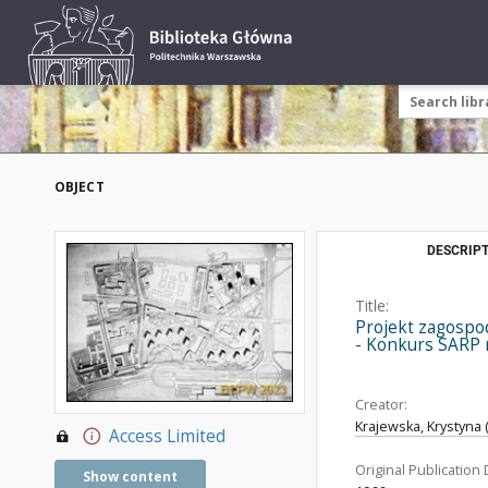
OBJECT
DESCRIPT
Title:
Projekt zagospo
- Konkurs SARP nr
Creator:
Krajewska, Krystyna (
Access Limited
Original Publication 
Show content