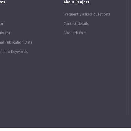
xes
About Project
Frequently asked questions
or
Contact details
ibutor
About dLibra
nal Publication Date
ct and Keywords