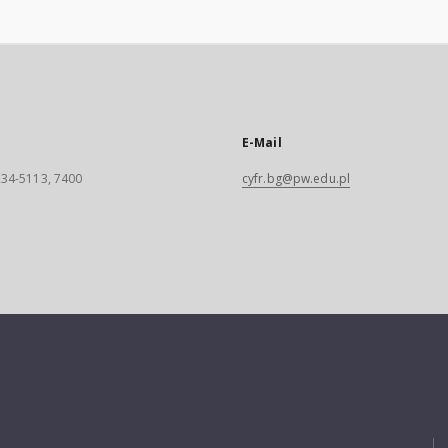
E-Mail
 234-5113, 7400
cyfr.bg@pw.edu.pl