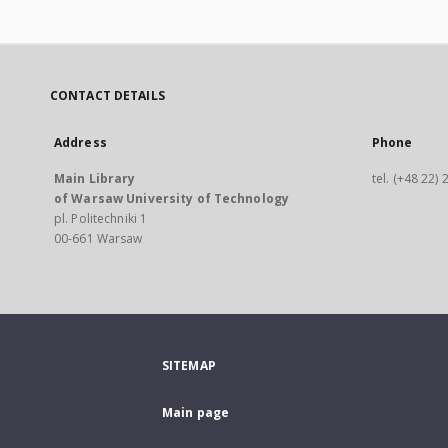
CONTACT DETAILS
Address
Phone
Main Library
tel. (+48 22)
of Warsaw University of Technology
pl. Politechniki 1
00-661 Warsaw
SITEMAP
Main page