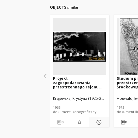
OBJECTS
similar
Projekt
Studium p
zagospodarowania
przestrzen
przestrzennego rejonu
Środkowego
Dworca Wschodniego i
Śródmieśc
dzielnicy mieszkaniowej
funkcjona
Krajewska, Krystyna (1925-2000). Architekt
Houwald, Ew
Kraje
"Szmulowizna" w
- Konkurs S
Warszawie - Konkurs SARP
praca nr 1
1966
1973
nr 381 : praca nr 11,
Zdj. 2, Pow
dokument ikonograficzny
dokument ik
wyróżnienie II stopnia. Zdj.
2, Makieta