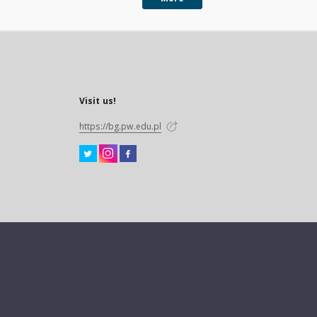
Visit us!
https://bg.pw.edu.pl