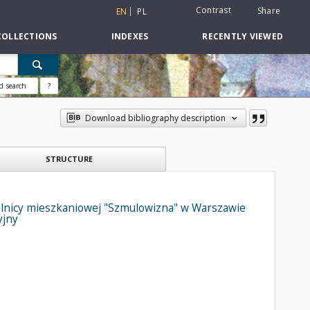
Contrast
Share
EN
PL
COLLECTIONS
INDEXES
RECENTLY VIEWED
d search
?
Download bibliography description
STRUCTURE
lnicy mieszkaniowej "Szmulowizna" w Warszawie
yjny