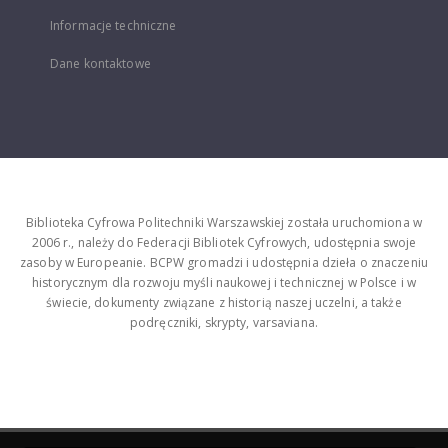
Informacje techniczne
Dane kontaktowe
Biblioteka Cyfrowa Politechniki Warszawskiej została uruchomiona w
2006 r., należy do Federacji Bibliotek Cyfrowych, udostępnia swoje
zasoby w Europeanie. BCPW gromadzi i udostępnia dzieła o znaczeniu
historycznym dla rozwoju myśli naukowej i technicznej w Polsce i w
świecie, dokumenty związane z historią naszej uczelni, a także
podręczniki, skrypty, varsaviana.