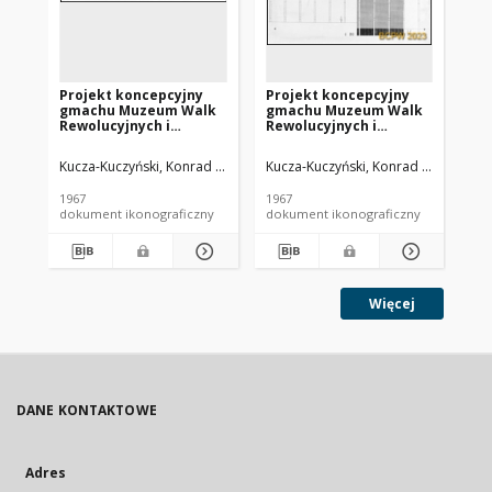
Projekt koncepcyjny
Projekt koncepcyjny
Pr
gmachu Muzeum Walk
gmachu Muzeum Walk
gm
Rewolucyjnych i
Rewolucyjnych i
Re
Wyzwoleńczych w
Wyzwoleńczych w
Wy
Warszawie - Konkurs
Warszawie - Konkurs
Wa
Kucza-Kuczyński, Konrad (1941- ). Architekt
Kucza-Kuczyński, Konrad (1941- ). Ar
Kuc
SARP nr 392 : praca nr
SARP nr 392 : praca nr
SAR
35, wyróżnienie I
35, wyróżnienie I
35,
1967
1967
196
stopnia. Zdj. 9, Makieta,
stopnia. Zdj. 7, Elewacje
sto
dokument ikonograficzny
dokument ikonograficzny
dok
widok elewacji
wschodnia i zachodnia
po
Więcej
DANE KONTAKTOWE
Adres