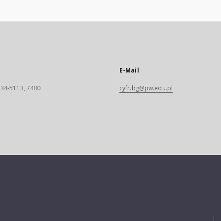
E-Mail
 234-5113, 7400
cyfr.bg@pw.edu.pl