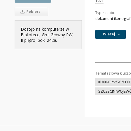
1971
Pobierz
Typ zasobu:
dokument ikonograf
Dostęp na komputerze w
Więcej
Bibliotece, Gm. Główny PW,
II piętro, pok. 242a.
Temat i słowa klucz
KONKURSY ARCHIT
SZCZECIN WOJEW