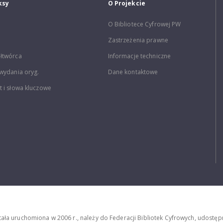
ksy
O Projekcie
O Bibliotece Cyfrowej PW
Zastrzeżenia prawne
łtwórca
Informacje techniczne
wydania oryg.
Dane kontaktowe
 i słowa kluczowe
stała uruchomiona w 2006 r., należy do Federacji Bibliotek Cyfrowych, udost