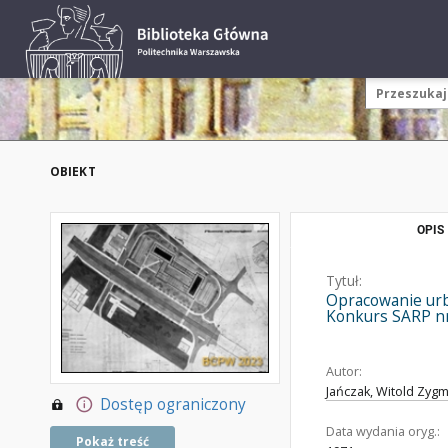
OBIEKT
OPIS
Tytuł:
Opracowanie urba
Konkurs SARP nr 
Autor:
Jańczak, Witold Zygm
Dostęp ograniczony
Data wydania oryg.:
Pokaż treść