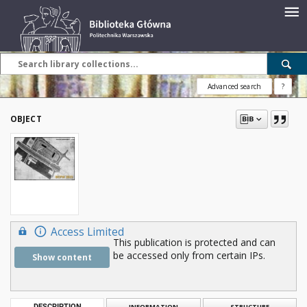
Advanced search
?
OBJECT
Access Limited
This publication is protected and can
be accessed only from certain IPs.
Show content
DESCRIPTION
INFORMATION
STRUCTURE