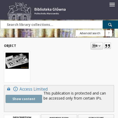
Advanced search
?
OBJECT
Access Limited
This publication is protected and can
be accessed only from certain IPs.
Show content
DESCRIPTION
INFORMATION
STRUCTURE