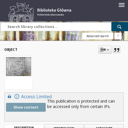
Advanced search
?
OBJECT
Access Limited
This publication is protected and can
be accessed only from certain IPs.
Show content
DESCRIPTION
INFORMATION
STRUCTURE