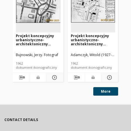
Projekt koncepcyjny
Projekt koncepcyjny
Pr
urbanistyczno-
urbanistyczno-
ur
architektoniczny
architektoniczny
ar
zabudowy Placu
zabudowy Placu
za
Żołnierza Polskiego w
Żołnierza Polskiego w
Żo
Bujnowski, Jerzy. Fotograf
Adamczyk, Witold (1927-1986). Archi
Sup
Szczecinie - Konkurs
Szczecinie - Konkurs
Sz
SARP nr 339 : praca nr 7.
SARP nr 339 : praca nr 2,
SAR
1962
1962
196
Zdj. 1, Plan
wyróżnienie. Zdj. 1, Plan
I n
dokument ikonograficzny
dokument ikonograficzny
dok
zagospodarowania
sytuacyjny
za
przestrzennego
pr
More
CONTACT DETAILS