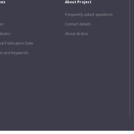
xes
About Project
Frequently asked questions
or
Contact details
ibutor
About dLibra
nal Publication Date
ct and Keywords