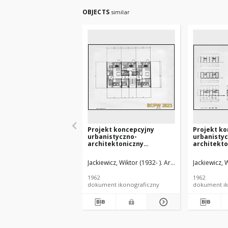
OBJECTS
similar
Projekt koncepcyjny
Projekt ko
urbanistyczno-
urbanisty
architektoniczny
architekto
zabudowy Placu Żołnierza
zabudowy P
Polskiego w Szczecinie -
Polskiego 
Jackiewicz, Wiktor (1932- ). Architekt
Klimczewski,
Jackiewicz, W
Konkurs SARP nr 339 :
Konkurs SA
praca nr 1, wyróżnienie.
praca nr 1
1962
1962
Zdj. 3, Sekcja powtarzalna
Zdj. 2, Bu
dokument ikonograficzny
dokument ik
A-1, B-1, C-