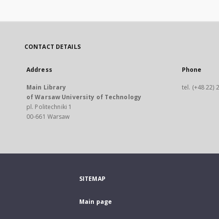
CONTACT DETAILS
Address
Phone
Main Library
tel. (+48 22)
of Warsaw University of Technology
pl. Politechniki 1
00-661 Warsaw
SITEMAP
Main page