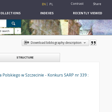
Contrast
Share
EN
PL
COLLECTIONS
INDEXES
RECENTLY VIEWED
d search
?
Download bibliography description
STRUCTURE
 Polskiego w Szczecinie - Konkurs SARP nr 339 :