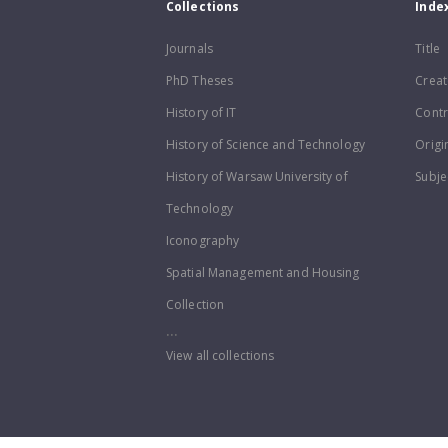
Collections
Inde
Journals
Title
PhD Theses
Creat
History of IT
Contr
History of Science and Technology
Origi
History of Warsaw University of
Subje
Technology
Iconography
Spatial Management and Housing
Collection
...
View all collections