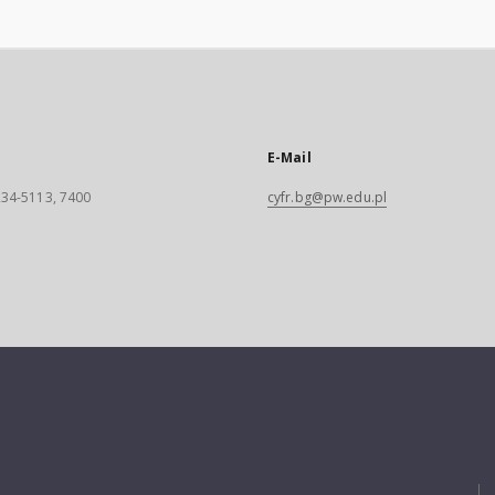
E-Mail
 234-5113, 7400
cyfr.bg@pw.edu.pl