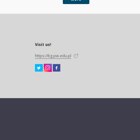
Visit us!
https://bg.pw.edu.pl