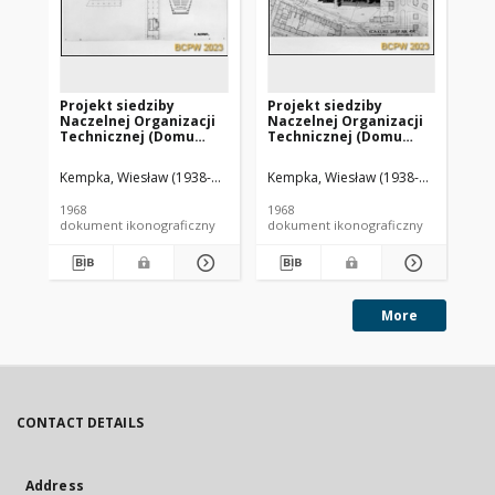
Projekt siedziby
Projekt siedziby
Pr
Naczelnej Organizacji
Naczelnej Organizacji
Na
Technicznej (Domu
Technicznej (Domu
Te
Technika) w Krakowie -
Technika) w Krakowie -
Te
Konkurs SARP nr 414 :
Konkurs SARP nr 414 :
Ko
Kempka, Wiesław (1938-2017). Architekt
Kempka, Wiesław (1938-2017). Archit
Gardulski, Jerzy. Architekt
Kem
praca nr 10,
praca nr 10,
pra
wyróżnienie I stopnia
wyróżnienie I stopnia
wy
1968
1968
196
równorzędne. Zdj. 2,
równorzędne. Zdj. 1,
ró
dokument ikonograficzny
dokument ikonograficzny
dok
Rzut I kondygnacji
Sytuacja
Ma
More
CONTACT DETAILS
Address