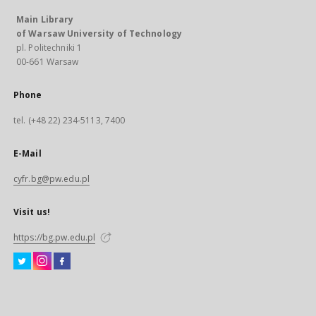
Main Library
of Warsaw University of Technology
pl. Politechniki 1
00-661 Warsaw
Phone
tel. (+48 22) 234-5113, 7400
E-Mail
cyfr.bg@pw.edu.pl
Visit us!
https://bg.pw.edu.pl